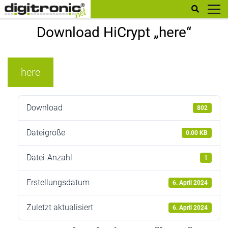
digitronic
Download HiCrypt „here“
here
Download
802
Dateigröße
0.00 KB
Datei-Anzahl
1
Erstellungsdatum
6. April 2024
Zuletzt aktualisiert
6. April 2024