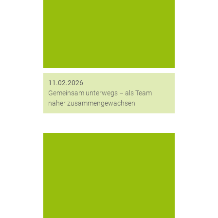
Wanderung – oder je nach
Sichtweise einem entspannten
Spaziergang – stand nicht nur das
gemeinsame Unterwegssein im
Mittelpunkt, sondern vor allem die
bewusste Arbeit...
11.02.2026
Gemeinsam unterwegs – als Team
näher zusammengewachsen
Ob auf heimischen Pfaden oder in
den bayerischen Bergen – die letzten
Wochen standen bei digitronic ganz
im Zeichen von Bewegung, Natur und
Teamgeist. Zwei besondere
Veranstaltungen führten die
Kolleginnen...