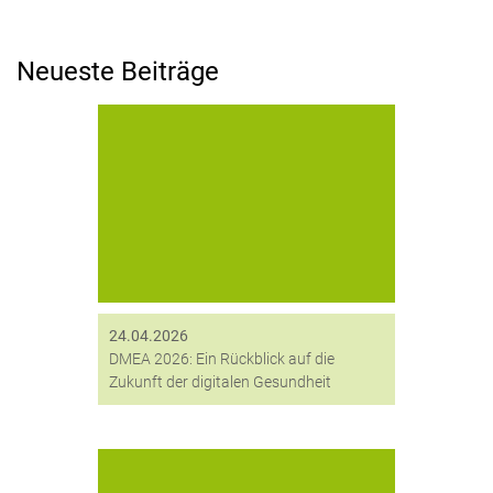
Neueste Beiträge
Der April stand für uns ganz im
Zeichen der Innovation und
Vernetzung. Im Rahmen der DMEA,
Europas wichtigster Messe für Digital
Health, haben wir die Gelegenheit
genutzt, unsere Partner vor...
24.04.2026
DMEA 2026: Ein Rückblick auf die
Zukunft der digitalen Gesundheit
Bei einer rund drei Kilometer langen