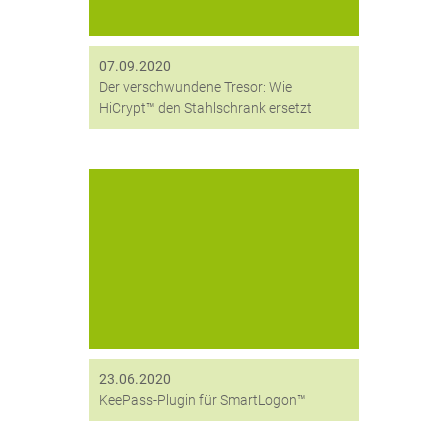
(Geschäftsführer und...
07.09.2020
Der verschwundene Tresor: Wie
HiCrypt™ den Stahlschrank ersetzt
Durch die Integration eines KeePass-
Plugins in unsere 2-Faktor-
Authentifizierungslöung steht Ihnen
ab sofort mit SmartLogon™ nicht nur
eine starke Authentifizierungs-
Software zur Verfügung, sondern
auch ein sicheres SSO für lokale
Installationen und...
23.06.2020
KeePass-Plugin für SmartLogon™