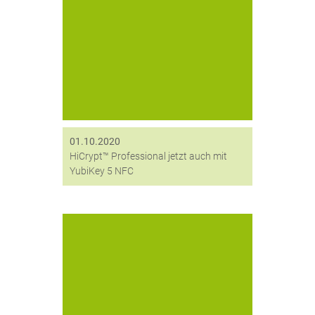
Die Sicherheitssoftware HiCrypt™
Professional schließt vertrauliche
digitale Daten – wie Projekt- oder
personenbezogene Daten – sicher in
einem virtuellen Tresor ein. Nur der
Besitzer des „Schlüssels“ kann
bestimmen, wer worauf...
01.10.2020
HiCrypt™ Professional jetzt auch mit
YubiKey 5 NFC
Die neuen digitalen Welten haben –
teils unbemerkt – zu grundlegen-den
Veränderungen geführt. Neue Risiken
haben sich eingeschlichen, ohne
dass wir uns dessen bewusst sind.
Von Matthias Kirchhoff