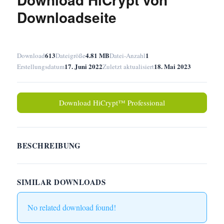
Downloadseite
613
4.81 MB
1
Download
Dateigröße
Datei-Anzahl
17. Juni 2022
18. Mai 2023
Erstellungsdatum
Zuletzt aktualisiert
Download HiCrypt™ Professional
BESCHREIBUNG
SIMILAR DOWNLOADS
No related download found!