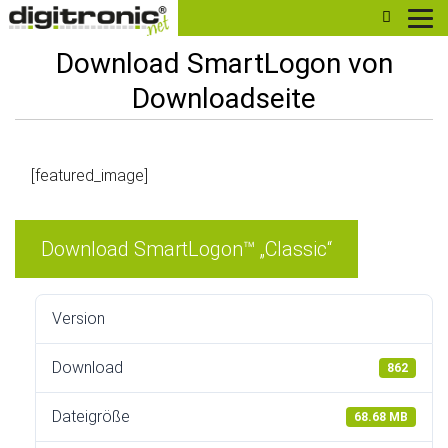
digitronic
Download SmartLogon von
Downloadseite
[featured_image]
Download SmartLogon™ „Classic“
Version
Download
862
Dateigröße
68.68 MB