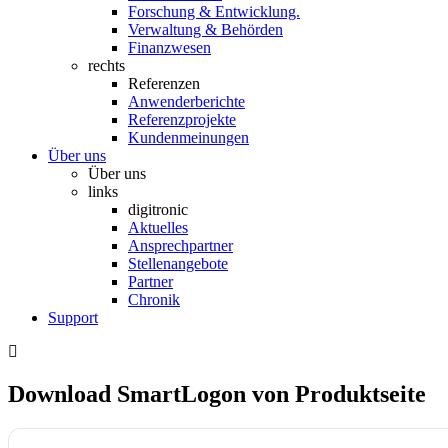
Forschung & Entwicklung.
Verwaltung & Behörden
Finanzwesen
rechts
Referenzen
Anwenderberichte
Referenzprojekte
Kundenmeinungen
Über uns
Über uns
links
digitronic
Aktuelles
Ansprechpartner
Stellenangebote
Partner
Chronik
Support
Download SmartLogon von Produktseite