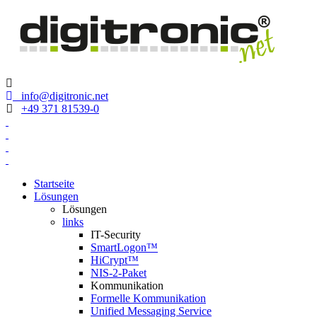
Zum
digitronic
Spezialist für Datensicherheit und 2-Faktor-Authentifzierung
Inhalt
springen
info@digitronic.net
+49 371 81539-0
Startseite
Lösungen
Lösungen
links
IT-Security
SmartLogon™
HiCrypt™
NIS-2-Paket
Kommunikation
Formelle Kommunikation
Unified Messaging Service