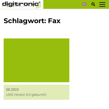
digitronic
Schlagwort:
Fax
0 Im Mai diesen Jahres
veröffentlichte der Branchenverband
der deutschen Informations- und
Telekommunikationsbranche,
bitkom, dass die Nutzung von Faxen
innerhalb deutscher Unternehmen im
Vergleich zum Vorjahr um 40 Prozent
gesunken...
08.2023
UMS Version 8.0 gelauncht