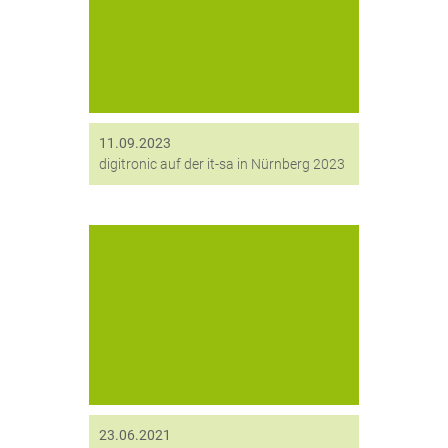
IT-Sicherheit: Die it-sa Messe öffnet
bald ihre Tore und lädt Fachleute,
Experten und Interessierte aus der
ganzen Welt dazu ein,...
11.09.2023
digitronic auf der it-sa in Nürnberg 2023
Best Practice Story: Marcel Zillig, Sr.
Area Sales Manager DACH bei HID
Global GmbH über die Nutzung von
HiCrypt™ zur Datenverschlüsselung
23.06.2021