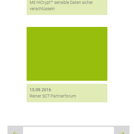
Mit HiCrypt™ sensible Daten sicher
verschlüsseln
Frei nach dem Motto „Willkommen
bei Freunden“ begrüßte das
Unternehmen REINER SCT vom
20.09.-21.09.2016 Partner und
Händler aus ganz Deutschland zum
alljährlichen Partnerforum in
Potsdam. Eingeladen wurde
digitronic® als Hersteller der neuen
2-Faktor-Authentifizierungs-
15.09.2016
Software Secure...
Reiner SCT Partnerforum
Beitragsnavigation