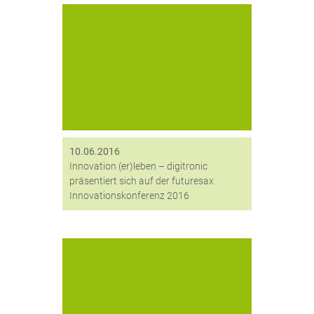
Im Rahmen der futureSAX-
Innovationskonferenz am
06.06.2016 stellte digitronic® in der
Learning-Networkarea seine neuste
Technologie MyCapp™ vor.
digitronic® verbindet mit MyCapp™
die Innovationskraft der Idee, digitale
Vertraulichkeit auf einer mobilen,
geräteunabhängigen Plattform zu
10.06.2016
übertragen mit...
Innovation (er)leben – digitronic
präsentiert sich auf der futuresax
Innovationskonferenz 2016
Machen Sie Datenaustausch und
Datenspeicherung in Ihrem
Unternehmen sicher(er): Mit dem
Helden-Paket von Cryptshare und