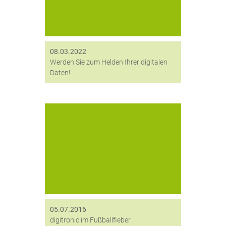
digitronic erreichen Sie 360° Schutz
für Data at Rest und Data in Transit.
08.03.2022
Werden Sie zum Helden Ihrer digitalen
Daten!
Der Ball rollt nicht nur zur Fußball EM
2016 sondern auch in der
Messestadt Leipzig bei der RoboCup-
Weltmeisterschaft. An 4
Wettbewerbstagen stellten sich
Studenten, Schüler und
Wissenschaftler aus aller Welt...
05.07.2016
digitronic im Fußballfieber