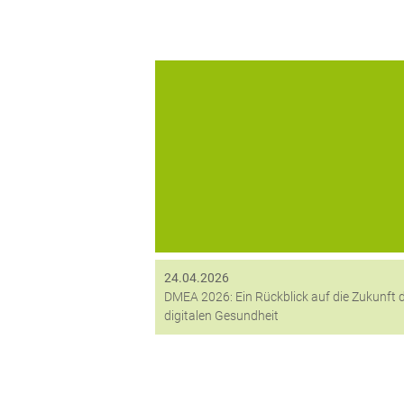
Der April stand für uns ganz im Zeichen 
Innovation und Vernetzung. Im Rahmen 
DMEA, Europas wichtigster Messe für Dig
Health, haben wir die Gelegenheit genut
unsere Partner vor...
24.04.2026
DMEA 2026: Ein Rückblick auf die Zukunft 
digitalen Gesundheit