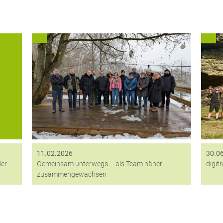
der
Bei einer rund drei Kilometer langen
der
Wanderung – oder je nach Sichtweise einem
b
ital
entspannten Spaziergang – stand nicht nur
st
zt,
das gemeinsame Unterwegssein im
Mittelpunkt, sondern vor allem die bewusste
Arbeit...
11.02.2026
30.0
der
Gemeinsam unterwegs – als Team näher
digit
zusammengewachsen