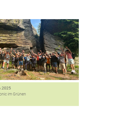
Ob auf heimischen Pfaden oder in den
ayerischen Bergen – die letzten Wochen
anden bei digitronic ganz im Zeichen von
Bewegung, Natur und Teamgeist. Zwei
besondere Veranstaltungen führten die
Kolleginnen...
6.2025
ronic im Grünen