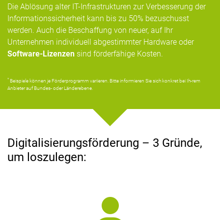
Die Ablösung alter IT-Infrastrukturen zur Verbesserung der
Informationssicherheit kann bis zu 50% bezuschusst
werden. Auch die Beschaffung von neuer, auf Ihr
Unternehmen individuell abgestimmter Hardware oder
Software-Lizenzen
sind förderfähige Kosten.
*
Beispiele können je Förderprogramm variieren. Bitte informieren Sie sich konkret bei Ih-rem
Anbieter auf Bundes- oder Länderebene.
Digitalisierungsförderung – 3 Gründe,
um loszulegen: