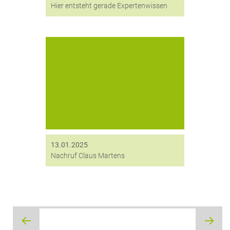
Hier entsteht gerade Expertenwissen
Wir verabschieden uns von einem der
Gründerväter der digitronic: Claus
Martens. Geschäftsführer Matthias
Kirchhof drückt in einem Moment des
Innehaltens seinen Dank aus.
13.01.2025
Nachruf Claus Martens
Beitragsnavigation