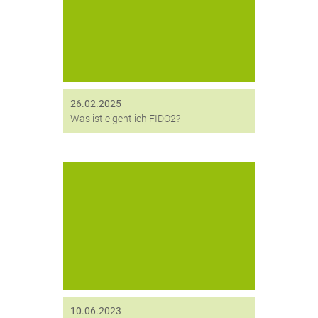
nutzerfreundlich oder sicher. FIDO2
schafft mehr Sicherheit, komplett
ohne Passwörter.
26.02.2025
Was ist eigentlich FIDO2?
Unsere Experten sind gerade dabei,
Fachwissen zu komprimieren und in
einem Expertenartikel
zusammenzufassen.
10.06.2023