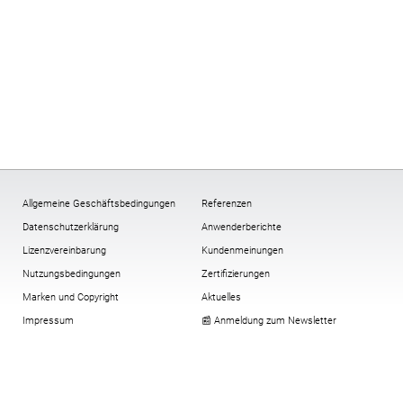
Allgemeine Geschäftsbedingungen
Referenzen
Datenschutzerklärung
Anwenderberichte
Lizenzvereinbarung
Kundenmeinungen
Nutzungsbedingungen
Zertifizierungen
Marken und Copyright
Aktuelles
Impressum
📰 Anmeldung zum Newsletter
Multi-Faktor-Authentifizierung
Verschlüsselung