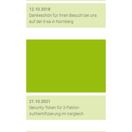
12.10.2018
Dankeschön für Ihren Besuch bei uns
auf der it-sa in Nürnberg
Wer die Wahl hat, hat die Qual:
Security-Token zur Identifizierung
von Benutzern am Arbeitsplatz-PC
gibt es inzwischen wie Sand am
Meer. Wir haben einige Token
untersucht und möchten Ihnen eine...
21.10.2021
Security-Token für 2-Faktor-
Authentifizierung im Vergleich