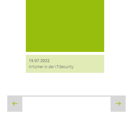
Sie sind CISO, gehören einem IT-
Security-Team an oder sind Nutzer
von IT-Security-Lösungen? Dann
sollten Sie sich unsere „Irrtümer in der
IT-Security“ nicht entgehen lassen. Im
folgenden Beitrag stellen wir
tückische...
19.07.2022
Irrtümer in der IT-Security
Beitragsnavigation