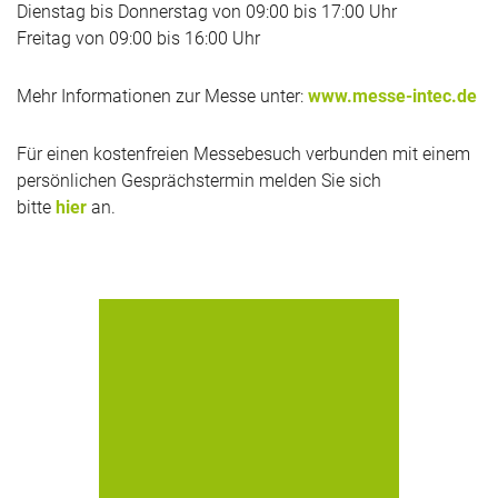
Dienstag bis Donnerstag von 09:00 bis 17:00 Uhr
Freitag von 09:00 bis 16:00 Uhr
Mehr Informationen zur Messe unter:
www.messe-intec.de
Für einen kostenfreien Messebesuch verbunden mit einem
persönlichen Gesprächstermin melden Sie sich
bitte
hier
an.
Wir bedanken uns herzlich bei den
zahlreichen Gästen auf unserem
Messestand, die die Gelegenheit
nutzten, sich umfassend über uns
und unsere Neuigkeiten in Sachen
Erhöhung des Schutzes vertraulicher
Daten zu...