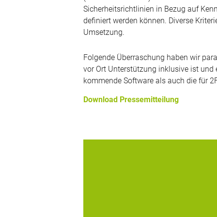
Sicherheitsrichtlinien in Bezug auf Kenn
definiert werden können. Diverse Krite
Umsetzung.
Folgende Überraschung haben wir parat:
vor Ort Unterstützung inklusive ist und
kommende Software als auch die für 2FA
Download Pressemitteilung
digitronic® computersysteme gmbh erh
den Global Excellence Gold Award durch 
Security Products Guide, dem führend
Ratgeber in Sachen
Informationssicherheitsforschung und
beratung für das All-In-One Complianc
Paket in der Kategorie GDPR (EU-