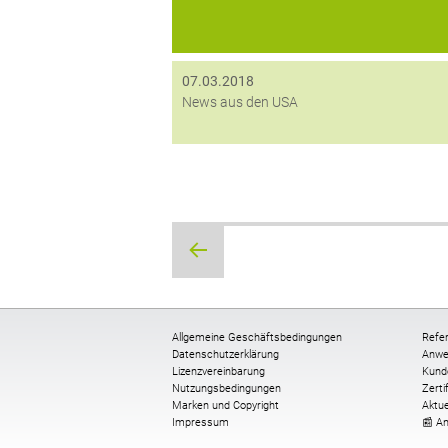
DSGVO) verliehen....
07.03.2018
News aus den USA
Beitragsnavigation
Allgemeine Geschäftsbedingungen
Refe
Datenschutzerklärung
Anwe
Lizenzvereinbarung
Kund
Nutzungsbedingungen
Zerti
Marken und Copyright
Aktue
Impressum
📰 A