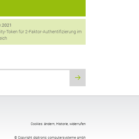
0.2021
ity-Token für 2-Faktor-Authentifizierung im
eich
Cookies:
ändern
,
Historie
,
widerrufen
© Copyright digitronic computersysteme gmbh