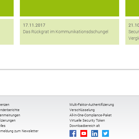
17.11.2017
21.1
Das Rückgrat im Kommunikationsdschungel
Secur
Vergl
renzen
Multi-Faktor-Authentifizierung
nderberichte
Verschlüsselung
enmeinungen
All-In-One-Compliance-Paket
fizierungen
Virtuelle Security Token
lles
Downloadbereich alt
nmeldung zum Newsletter