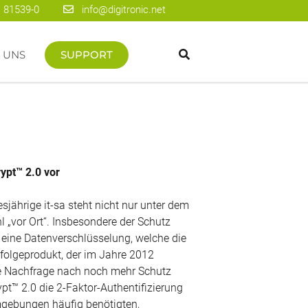
 81539-0
info@digitronic.net
 UNS
SUPPORT
ypt™ 2.0 vor
sjährige it-sa steht nicht nur unter dem
 „vor Ort“. Insbesondere der Schutz
 eine Datenverschlüsselung, welche die
hfolgeprodukt, der im Jahre 2012
 Nachfrage nach noch mehr Schutz
t™ 2.0 die 2-Faktor-Authentifizierung
mgebungen häufig benötigten,