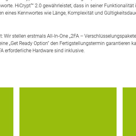
worte. HiCrypt™ 2.0 gewährleistet, dass in seiner Funktionalität 
rien eines Kennwortes wie Länge, Komplexität und Gültigkeitsdaue
 Wir stellen erstmals All-In-One „2FA – Verschlüsselungspakete
 eine „Get Ready Option“ den Fertigstellungstermin garantieren 
 erforderliche Hardware sind inklusive.
ält
Inmitten von E-Mail, Facebook und Co. –
W
Info
beweist sich seit 25 Jahren digitronic®-
To
en
Technologie als Rückgrat und Fels in der
Arb
Brandung im Kommunikationsdschungel der
am 
 -
Polizei. Nachrichten länderübergreifend und
e
innerhalb dringlichkeitsabhängig definierter...