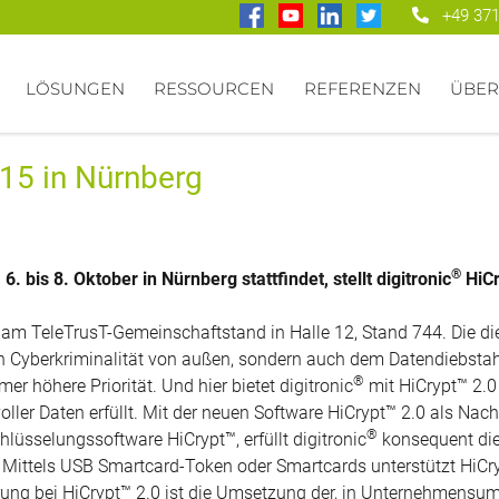
+49 371
LÖSUNGEN
RESSOURCEN
REFERENZEN
ÜBER
015 in Nürnberg
®
. bis 8. Oktober in Nürnberg stattfindet, stellt digitronic
HiCr
 am TeleTrusT-Gemeinschaftstand in Halle 12, Stand 744. Die die
 Cyberkriminalität von außen, sondern auch dem Datendiebstahl
®
er höhere Priorität. Und hier bietet digitronic
mit HiCrypt™ 2.0
ler Daten erfüllt. Mit der neuen Software HiCrypt™ 2.0 als Nac
®
hlüsselungssoftware HiCrypt™, erfüllt digitronic
konsequent die
Mittels USB Smartcard-Token oder Smartcards unterstützt HiCryp
erung bei HiCrypt™ 2.0 ist die Umsetzung der, in Unternehmensu