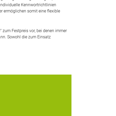
individuelle Kennwortrichtlinien
r ermöglichen somit eine flexible
“ zum Festpreis vor, bei denen immer
kann. Sowohl die zum Einsatz
er die Wahl hat, hat die Qual: Security-
ken zur Identifizierung von Benutzern am
eitsplatz-PC gibt es inzwischen wie Sand
Meer. Wir haben einige Token untersucht
und möchten Ihnen eine...