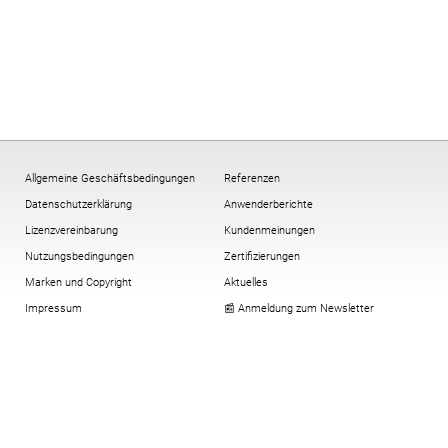
Allgemeine Geschäftsbedingungen
Referenzen
Datenschutzerklärung
Anwenderberichte
Lizenzvereinbarung
Kundenmeinungen
Nutzungsbedingungen
Zertifizierungen
Marken und Copyright
Aktuelles
Impressum
📰 Anmeldung zum Newsletter
Multi-Faktor-Authentifizierung
Verschlüsselung
All-In-One-Compliance-Paket
Cookies:
ändern
,
Historie
,
widerrufen
Virtuelle Security Token