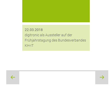
das waren die Themen der
Frühjahrstagung 2018 des
Bundesverbandes der Krankenhaus
IT-Leiterinnen/Leiter im Klinikum der
Universität München. digitronic®,
Mitglied...
22.03.2018
digitronic als Aussteller auf der
Frühjahrstagung des Bundesverbandes
KH-IT
Beitragsnavigation