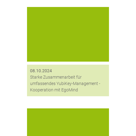
Die Kooperation zwischen EgoMind
und digitronic bietet Ihnen eine
vollumfängliche Lösung, die sowohl
die Authentifizierung als auch die
Verwaltung Ihrer YubiKeys
vereinfacht. Erfahren Sie mehr.
08.10.2024
Starke Zusammenarbeit für
umfassendes YubiKey-Management -
Kooperation mit EgoMind
IT-Sicherheit (KRITIS), EU
Datenschutz-Grundverordnung (EU
DS-GVO) und eHealth Gesetz 2“ –