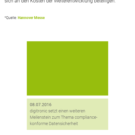
sich an den Kosten der Weiterentwicklung beteiligen.
*Quelle:
Hannover Messe
Modernste 2-Faktor-
Authentifizierung auch ohne PKI
Secure Logon™ 2.0 ein „Komfort-
Knaller“ für Administratoren Die
Verwendung von schwachen
Passwörtern bietet Angreifern eine
„leichtes Spiel“ um IT-Systeme eines
jeden Unternehmens anzugreifen.
Erzwingt man...
08.07.2016
digitronic setzt einen weiteren
Meilenstein zum Thema compliance-
konforme Datensicherheit