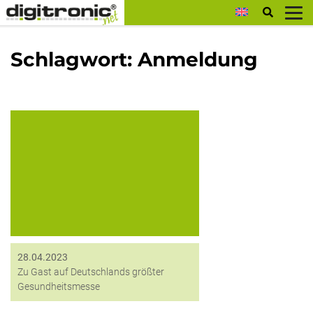
digitronic
Schlagwort:
Anmeldung
Erfahren Sie, wie die digitronic ihre
Erfahrungen aus dem Behörden- und
Industrieumfeld in den medizinischen
Sektor einbringt.
28.04.2023
Zu Gast auf Deutschlands größter
Gesundheitsmesse