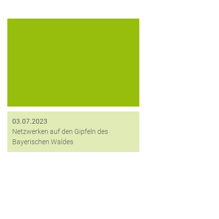
Auch dieses Jahr war es wieder so
weit: Die sysob IT-Distribution GmbH
& Co. KG lud vom 21. bis zum 23.
Juni zum alljährlichen Gipfeltreffen in
das Hotel Bayerischer Hof...
03.07.2023
Netzwerken auf den Gipfeln des
Bayerischen Waldes