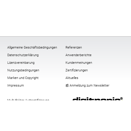
Allgemeine Geschäftsbedingungen
Referenzen
Datenschutzerklärung
Anwenderberichte
Lizenzvereinbarung
Kundenmeinungen
Nutzungsbedingungen
Zertifizierungen
Marken und Copyright
Aktuelles
Impressum
📰 Anmeldung zum Newsletter
Multi-Faktor-Authentifizierung
Verschlüsselung
All-In-One-Compliance-Paket
Cookies:
ändern
,
Historie
,
widerrufen
Virtuelle Security Token
Downloadbereich alt