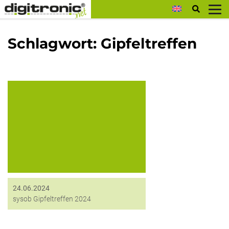
digitronic
Schlagwort:
Gipfeltreffen
Die von sysob ausgerichtete
Hausmesse, das Gipfeltreffen, fand
dieses Jahr vom 12. bis zum 14. Juni
im Bayrischen Wald statt. Und auch
digitronic war vor Ort. Dieses Mal
waren vor...
24.06.2024
sysob Gipfeltreffen 2024