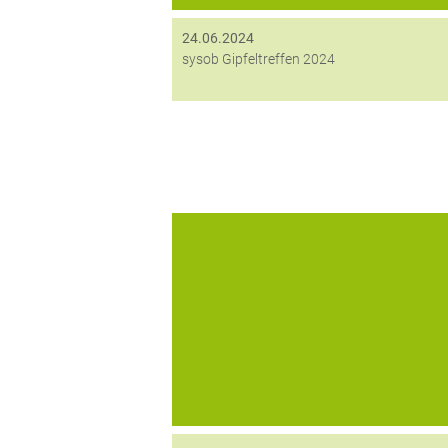
24.06.2024
sysob Gipfeltreffen 2024
Auch dieses Jahr war es wieder so weit: 
sysob IT-Distribution GmbH & Co. KG lud
21. bis zum 23. Juni zum alljährlichen
Gipfeltreffen in das Hotel Bayerischer Hof