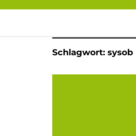
digitronic
Spezialist für Datensicherheit und 2-Faktor-Authentifzierung
Schlagwort:
sysob
Die von sysob ausgerichtete Hausmesse,
Gipfeltreffen, fand dieses Jahr vom 12. 
zum 14. Juni im Bayrischen Wald statt. 
auch digitronic war vor Ort. Dieses Mal w
vor...