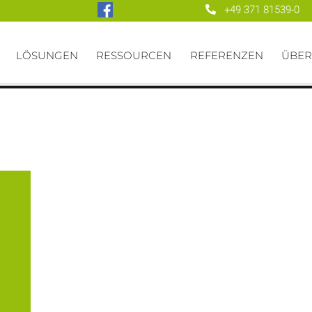
+49 371 81539-0
LÖSUNGEN
RESSOURCEN
REFERENZEN
ÜBER
 das
bis
Und
aren