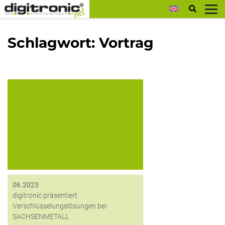
digitronic
Schlagwort:
Vortrag
1 Am 06.06.2023 fanden unter dem
Motto „Durch Verschlüsselung zu
mehr Datensicherheit? –
Praxisaustausch zu Theorie und
Praxis aktueller
Verschlüsselungstechniken“ ein
spannender Workshop mit
verschiedenen Keynote Speakern im
Rahmen des...
06.2023
digitronic präsentiert
Verschlüsselungslösungen bei
SACHSENMETALL