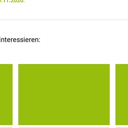
0.11.2020.
interessieren:
gins
Die Sicherheitssoftware HiCrypt™
ung
Professional schließt vertrauliche digitale
icht
Daten – wie Projekt- oder personenbezogene
Si
are
Daten – sicher in einem virtuellen Tresor ein.
ne
es
Nur der Besitzer des „Schlüssels“ kann
RS
bestimmen, wer worauf...