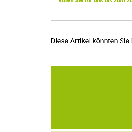
→ Voten Sie für uns bis zum 2
Diese Artikel könnten Sie 
Durch die Integration eines KeePass-Plu
in unsere 2-Faktor-Authentifizierungslö
steht Ihnen ab sofort mit SmartLogon™ n
nur eine starke Authentifizierungs-Softw
zur Verfügung, sondern auch ein sicher
SSO für lokale Installationen und...