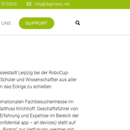
 81539-0
info@digitronic.net
 UNS
SUPPORT
essestadt Leipzig bei der RoboCup-
Schüler und Wissenschaftler aus aller
n das Eckige zu schießen.
ternationalen Fachbesuchermesse im
atthias Kirchhoff, Geschäftsführer von
 Erfahrung und Expertise im Bereich der
fidential app – all devices)
stellt auf
 „Biotop“ zur Verfügung, welches mit