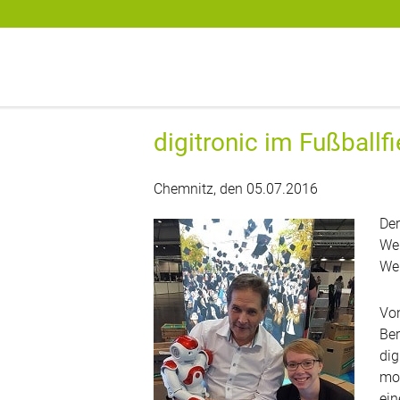
digitronic
Spezialist für Datensicherheit und 2-Faktor-Authentifzierung
digitronic im Fußballf
Chemnitz, den 05.07.2016
Der
Wel
Wel
Von
Ber
dig
mob
ein