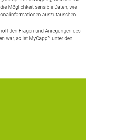
ie Möglichkeit sensible Daten, wie
rsonalinformationen auszutauschen.
chhoff den Fragen und Anregungen des
eten war, so ist MyCapp™ unter den
T-Dienstleister digitronic und IT-Concepts
Automotive realisieren Zwei-Faktor-
thentifizierung beim Automobilzulieferer
Minda KTSN Zulieferer und
ntwicklungspartner sind zu besonderer
Sorgfalt im Umgang mit den Daten ihrer
nden verpflichtet. Wer nachweisen kann,
dass...