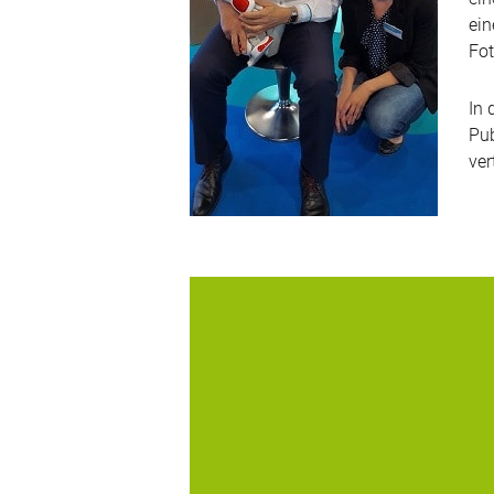
ein
Fot
In 
Pub
ver
Unter dem Motto Play Hard, Protect Sm
eröffnete die Messe Nürnberg ihre Tore 
die it-sa 2023 und digitronic war dabei