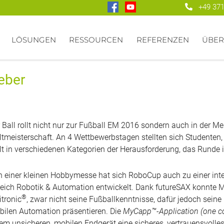
+49 371
LÖSUNGEN
RESSOURCEN
REFERENZEN
ÜBER
ieber
 Ball rollt nicht nur zur Fußball EM 2016 sondern auch in der M
tmeisterschaft. An 4 Wettbewerbstagen stellten sich Studenten, 
t in verschiedenen Kategorien der Herausforderung, das Runde i
 einer kleinen Hobbymesse hat sich RoboCup auch zu einer in
eich Robotik & Automation entwickelt. Dank futureSAX konnte M
®
itronic
, zwar nicht seine Fußballkenntnisse, dafür jedoch seine
ilen Automation präsentieren. Die
MyCapp™-Application (one con
em unsicheren, mobilen Endgerät eine sicheres, vertrauensvolles