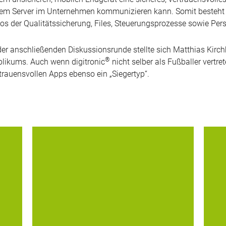
em Server im Unternehmen kommunizieren kann. Somit besteht d
os der Qualitätssicherung, Files, Steuerungsprozesse sowie Pe
der anschließenden Diskussionsrunde stellte sich Matthias Kir
®
likums. Auch wenn digitronic
nicht selber als Fußballer vertr
trauensvollen Apps ebenso ein „Siegertyp“.
art
Anmeldungen über Nutzername und
I
für
Passwort sind oft nicht nutzerfreundlich oder
.
sicher. FIDO2 schafft mehr Sicherheit,
Au
komplett ohne Passwörter.
E
Ku