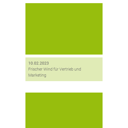
Die digitronic computersysteme
Gmbh begrüßt Zuwachs im
Marketing- und Vertriebsteam.
10.02.2023
Frischer Wind für Vertrieb und
Marketing
Vom 08.10. - 10.10.2019 war
digitronic® auf der it-sa in Nürnberg
präsent und stellte auf dem
TeleTrusT-Gemeinschaftsstand
neuste Technologien rund um das