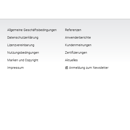
Allgemeine Geschäftsbedingungen
Referenzen
Datenschutzerklärung
Anwenderberichte
Lizenzvereinbarung
Kundenmeinungen
Nutzungsbedingungen
Zertifizierungen
Marken und Copyright
Aktuelles
Impressum
📰 Anmeldung zum Newsletter
Multi-Faktor-Authentifizierung
Verschlüsselung
All-In-One-Compliance-Paket
Cookies:
ändern
,
Historie
,
widerrufen
Virtuelle Security Token
Downloadbereich alt
© Copyright digitronic computersysteme
gmbh