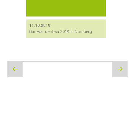
Thema Netzlaufwerkverschlüsselung
und 2-Faktor-Authentifizierung vor.
Besonders unsere Neuentwicklung
HiCryptTM Enterprise...
11.10.2019
Das war die it-sa 2019 in Nürnberg
Beitragsnavigation