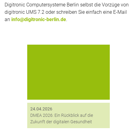
Digitronic Computersysteme Berlin selbst die Vorzüge von
digitronic UMS 7.2 oder schreiben Sie einfach eine E-Mail
an
info@digitronic-berlin.de
.
Der April stand für uns ganz im
Zeichen der Innovation und
Vernetzung. Im Rahmen der DMEA,
Europas wichtigster Messe für Digital
Health, haben wir die Gelegenheit
genutzt, unsere Partner vor...
24.04.2026
DMEA 2026: Ein Rückblick auf die
Zukunft der digitalen Gesundheit