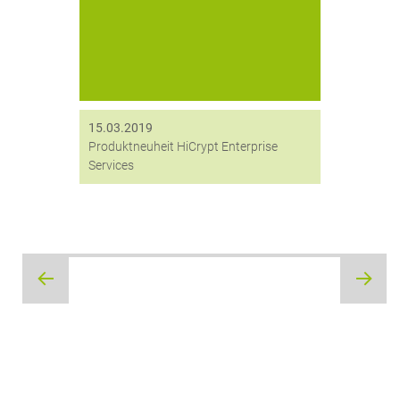
Verschlüsselungslösung HiCrypt™
2.0 arbeiten wir aktuell an einer
Produktneuheit. Wesentliche
Verbesserungen hinsichtlich der
Nutzerverwaltung sowie eine
zentrale Verwaltung der
verschlüsselten Shares...
15.03.2019
Produktneuheit HiCrypt Enterprise
Services
Beitragsnavigation