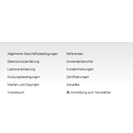
Allgemeine Geschäftsbedingungen
Referenzen
Datenschutzerklärung
Anwenderberichte
Lizenzvereinbarung
Kundenmeinungen
Nutzungsbedingungen
Zertifizierungen
Marken und Copyright
Aktuelles
Impressum
📰 Anmeldung zum Newsletter
Multi-Faktor-Authentifizierung
Verschlüsselung
All-In-One-Compliance-Paket
Cookies:
ändern
,
Historie
,
widerrufen
Virtuelle Security Token