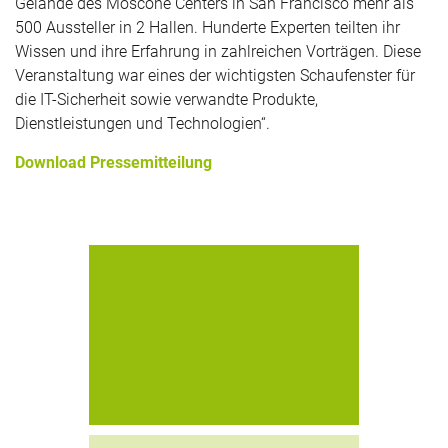
Gelände des Moscone Centers in San Francisco mehr als
500 Aussteller in 2 Hallen. Hunderte Experten teilten ihr
Wissen und ihre Erfahrung in zahlreichen Vorträgen. Diese
Veranstaltung war eines der wichtigsten Schaufenster für
die IT-Sicherheit sowie verwandte Produkte,
Dienstleistungen und Technologien“.
Download Pressemitteilung
digitronic® computersysteme gmbh
erhält den Global Excellence Gold
Award durch Info Security Products
Guide, dem führenden Ratgeber in
Sachen
Informationssicherheitsforschung
und -beratung für das All-In-One
Compliance Paket in der
Kategorie GDPR (EU-