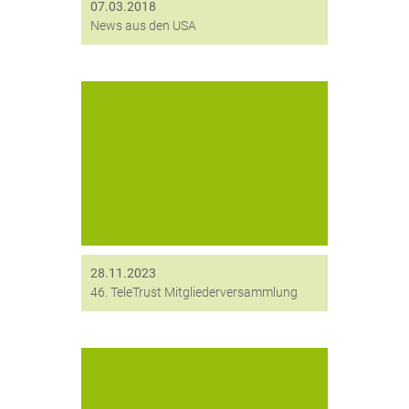
07.03.2018
DSGVO) verliehen....
News aus den USA
Am 24. November lud der
Bundesverband der IT-Sicherheit
(TeleTrust) zur 46.
Mitgliederversammlung nach Berlin
ein. Neben 37 weiteren Mitgliedern
war auch die digitronic der Einladung
des TeleTrusts gefolgt. Innerhalb
der...
28.11.2023
46. TeleTrust Mitgliederversammlung
Neu und für Großes geschaffen:
Basierend auf unserer bewährten