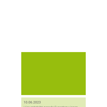
Unsere Experten sind gerade dabei,
Fachwissen zu komprimieren und in
einem Expertenartikel
zusammenzufassen.
10.06.2023