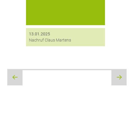
Innehaltens seinen Dank aus.
13.01.2025
Nachruf Claus Martens
Beitragsnavigation