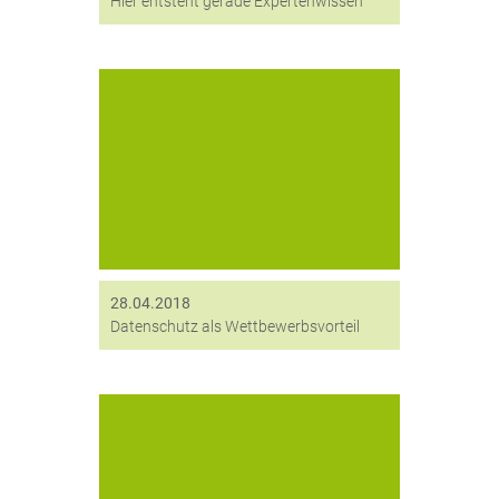
Hier entsteht gerade Expertenwissen
IT-Dienstleister digitronic und IT-
Concepts Automotive realisieren
Zwei-Faktor-Authentifizierung beim
Automobilzulieferer Minda KTSN
Zulieferer und Entwicklungspartner
sind zu besonderer Sorgfalt im
Umgang mit den Daten ihrer Kunden
verpflichtet. Wer nachweisen kann,
dass...
28.04.2018
Datenschutz als Wettbewerbsvorteil
Wir verabschieden uns von einem der
Gründerväter der digitronic: Claus
Martens. Geschäftsführer Matthias
Kirchhof drückt in einem Moment des