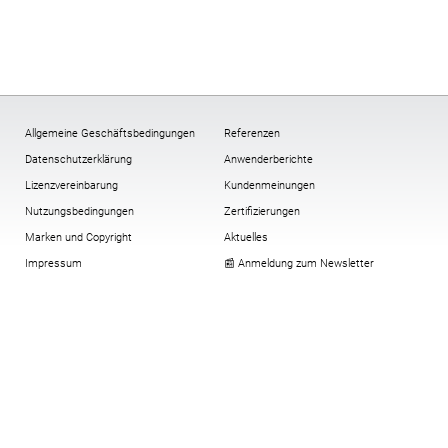
Allgemeine Geschäftsbedingungen
Referenzen
Datenschutzerklärung
Anwenderberichte
Lizenzvereinbarung
Kundenmeinungen
Nutzungsbedingungen
Zertifizierungen
Marken und Copyright
Aktuelles
Impressum
📰 Anmeldung zum Newsletter
Multi-Faktor-Authentifizierung
Verschlüsselung
All-In-One-Compliance-Paket
Cookies:
ändern
,
Historie
,
widerrufen
Virtuelle Security Token
Downloadbereich alt