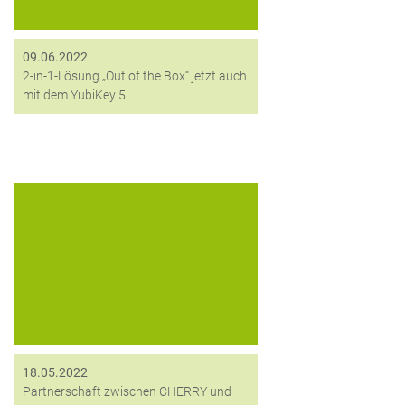
Dokumente - ganz...
09.06.2022
2-in-1-Lösung „Out of the Box“ jetzt auch
mit dem YubiKey 5
Ein großes DANKESCHÖN an
unseren Partner CHERRY AG für das
tolle Willkommens-Paket! Wir freuen
uns über den Status „Certified
Partner Silver“ und dass dadurch
unsere Zusammenarbeit weiter
wächst. Die attraktiven...
18.05.2022
Partnerschaft zwischen CHERRY und