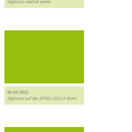
digitronic wächst weiter
Der AFCEA Bonn e.V. wurde 1983 von
Soldaten ins Leben gerufen, die den
Austausch rund um Informations-
und Kommunikationstechnik (ITK) im
Verteidigungs- und
Sicherheitsbereich fördern wollten. In
regelmäßigen Fachausstellungen
stellt...
06.05.2022
digitronic auf der AFCEA 2022 in Bonn