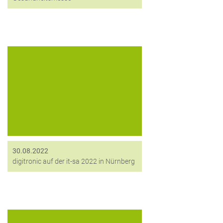
Die it-sa ist Europas größte
Fachmesse für IT-Security und eine
der bedeutendsten Plattformen für
Lösungen rund um die Themen
Cloud-Management, Mobile- und
Cybersecurity sowie Daten- und
Netzwerksicherheit weltweit. Da
darf...
30.08.2022
digitronic auf der it-sa 2022 in Nürnberg