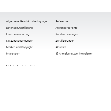
Allgemeine Geschäftsbedingungen
Referenzen
Datenschutzerklärung
Anwenderberichte
Lizenzvereinbarung
Kundenmeinungen
Nutzungsbedingungen
Zertifizierungen
Marken und Copyright
Aktuelles
Impressum
📰 Anmeldung zum Newsletter
Multi-Faktor-Authentifizierung
Verschlüsselung
All-In-One-Compliance-Paket
Cookies:
ändern
,
Historie
,
widerrufen
Virtuelle Security Token
Downloadbereich alt
© Copyright digitronic computersysteme
gmbh