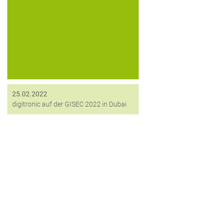
Die Gulf Information Security Expo
und Conference (GISEC) ist das
größte Cybersicherheitsforum der
Golf-Region und findet seit 2013
jährlich im Dubai World Trade Centre
statt. Die Veranstaltung bietet IT-
sicherheitsaffinen Besuchern...
25.02.2022
digitronic auf der GISEC 2022 in Dubai