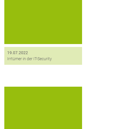
Sie sind CISO, gehören einem IT-
Security-Team an oder sind Nutzer
von IT-Security-Lösungen? Dann
sollten Sie sich unsere „Irrtümer in der
IT-Security“ nicht entgehen lassen. Im
folgenden Beitrag stellen wir
tückische...
19.07.2022
Irrtümer in der IT-Security
Zugriffsschutz für AD-Konten und
verschlüsselte Dokumente: Nutzen
Sie den YubiKey 5 von Yubico sowohl
für die 2-Faktor-Authentifizierung mit
SmartLogon™ als auch für das
Öffnen mit HiCrypt™ verschlüsselter