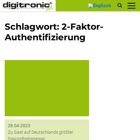
digitronic
Schlagwort:
2-Faktor-
Authentifizierung
Erfahren Sie, wie die digitronic ihre
Erfahrungen aus dem Behörden- und
Industrieumfeld in den medizinischen
Sektor einbringt.
28.04.2023
Zu Gast auf Deutschlands größter
Gesundheitsmesse