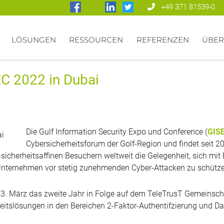
+49 371 81539-0
LÖSUNGEN
RESSOURCEN
REFERENZEN
ÜBER
EC 2022 in Dubai
Die Gulf Information Security Expo und Conference (
GIS
Cybersicherheitsforum der Golf-Region und findet seit 2
 IT-sicherheitsaffinen Besuchern weltweit die Gelegenheit, sich 
 Unternehmen vor stetig zunehmenden Cyber-Attacken zu schütz
s 23. März das zweite Jahr in Folge auf dem TeleTrusT Gemeinsc
rheitslösungen in den Bereichen 2-Faktor-Authentifzierung und D