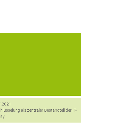
lzu oft wird das Thema Verschlüsselung
nsibler Daten in Unternehmen nicht oder
nicht ausreichend beleuchtet. Dabei ist
Datenverschlüsselung ein wichtiger
Bestandteil zur Herstellung von
rtraulichkeit und die gängigen Windows-
Tools reichen...
7.2021
hlüsselung als zentraler Bestandteil der IT-
ity