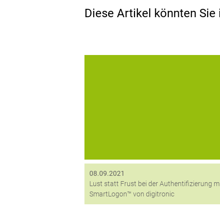
Diese Artikel könnten Sie 
digitronic bietet mit SmartLogon™ ein
sichere und bequeme Lösung für die 2
Faktor-Authentifizierung
08.09.2021
Lust statt Frust bei der Authentifizierung m
SmartLogon™ von digitronic