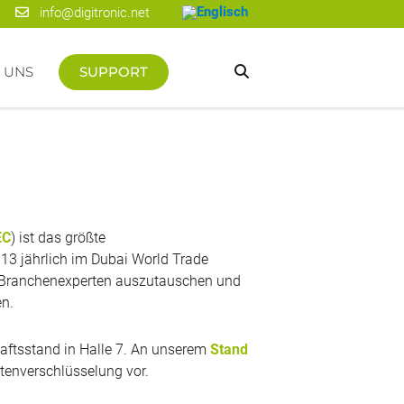
info@digitronic.net
 UNS
SUPPORT
EC
) ist das größte
013 jährlich im Dubai World Trade
mit Branchenexperten auszutauschen und
en.
haftsstand in Halle 7. An unserem
Stand
atenverschlüsselung vor.