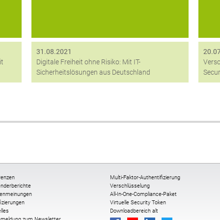
31.08.2021
20.0
it
Digitale Freiheit ohne Risiko: Mit IT-
Versc
Sicherheitslösungen aus Deutschland
Secur
renzen
Multi-Faktor-Authentifizierung
nderberichte
Verschlüsselung
enmeinungen
All-In-One-Compliance-Paket
fizierungen
Virtuelle Security Token
lles
Downloadbereich alt
nmeldung zum Newsletter