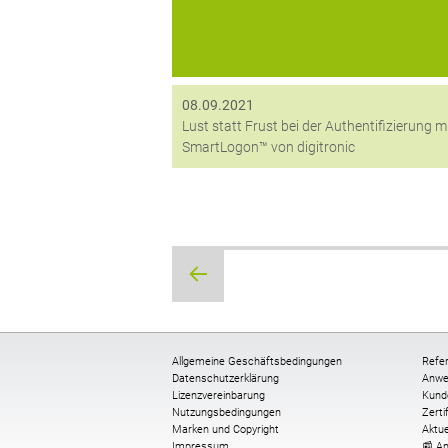
08.09.2021
Lust statt Frust bei der Authentifizierung m
SmartLogon™ von digitronic
Beitragsnavigation
Allgemeine Geschäftsbedingungen
Refe
Datenschutzerklärung
Anwe
Lizenzvereinbarung
Kund
Nutzungsbedingungen
Zerti
Marken und Copyright
Aktue
Impressum
📰 A