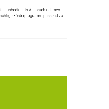
iten unbedingt in Anspruch nehmen
s richtige Förderprogramm passend zu
lzu oft wird das Thema Verschlüsselung
nsibler Daten in Unternehmen nicht oder
nicht ausreichend beleuchtet. Dabei ist
Datenverschlüsselung ein wichtiger
Bestandteil zur Herstellung von
rtraulichkeit und die gängigen Windows-