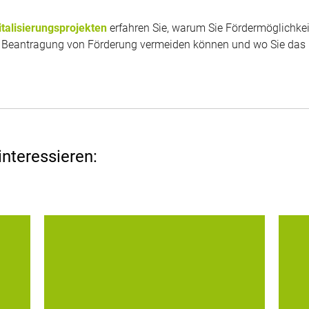
talisierungsprojekten
erfahren Sie, warum Sie Fördermöglichke
 der Beantragung von Förderung vermeiden können und wo Sie da
interessieren:
e
Mit zuverlässiger Verschlüsselung und 2-
Al
-
Faktor-Authentifizierung Cyberattacken und
se
Datendiebstahl vorbeugen
Ve