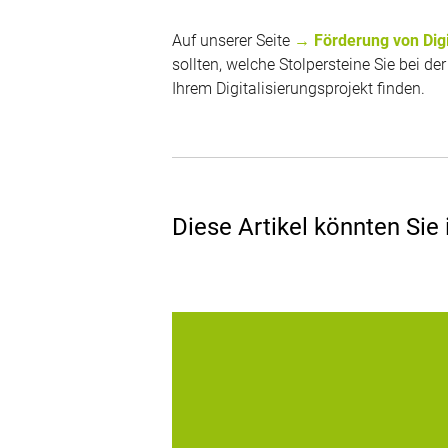
Auf unserer Seite
→ Förderung von Digi
sollten, welche Stolpersteine Sie bei
Ihrem Digitalisierungsprojekt finden.
Diese Artikel könnten Sie 
digitronic bietet mit SmartLogon™ ein
sichere und bequeme Lösung für die 2
Faktor-Authentifizierung