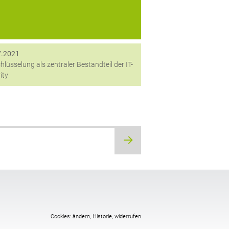
Tools reichen...
7.2021
hlüsselung als zentraler Bestandteil der IT-
ity
Cookies:
ändern
,
Historie
,
widerrufen