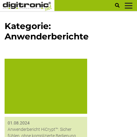
digitronic
Kategorie:
Anwenderberichte
Michael Kröger ist
Betriebsratvorsitzender der Aktion
Jugendschutz Bayern. Er berichtet
von der Einführung von HiCrypt und
den damit verbundenen Vorteilen.
01.08.2024
Anwenderbericht HiCrypt™: Sicher
fühlen, ohne komplizierte Bedienung