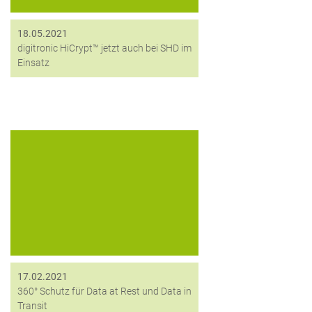
18.05.2021
digitronic HiCrypt™ jetzt auch bei SHD im
Einsatz
Cryptshare und digitronic geben
Partnerschaft bekannt und
ermöglichen mit ihren IT-
Sicherheitslösungen 360° Schutz für
Data at Rest und Data in Transit
17.02.2021
360° Schutz für Data at Rest und Data in
Transit