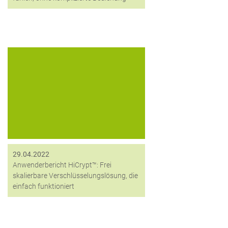
Werner Thomann ist langjähriger
HiCrypt™ Nutzer und hat die Vorteile
der Verschlüsselungslösung für sich
und sein Unternehmen schon längst
erkannt. Aufgrund von
Unternehmenswachstum sollen nun
auch die HiCrypt™ Lizenzen
erweitert...
29.04.2022
Anwenderbericht HiCrypt™: Frei
skalierbare Verschlüsselungslösung, die
einfach funktioniert