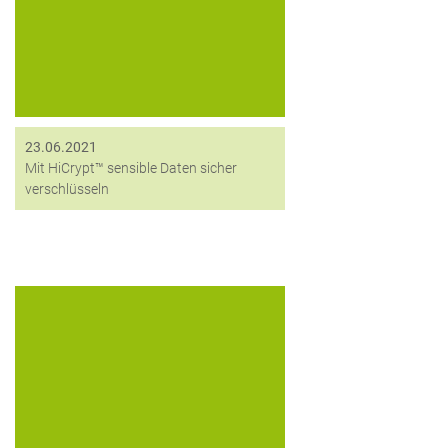
Global GmbH über die Nutzung von
HiCrypt™ zur Datenverschlüsselung
23.06.2021
Mit HiCrypt™ sensible Daten sicher
verschlüsseln
Best Practice Story: digitronic
HiCrypt™ – die neue Generation der
Datenverschlüsselung – ist ab sofort
auch bei SHD im Einsatz. Das
Systemhaus aus Dresden ist
überzeugt.