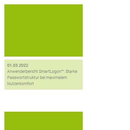
Martin Sauter, Geschäftsführer der
Franz Sauter GmbH & Co. KG, über
die Nutzung von SmartLogon™ als
Software für sichere 2-Faktor-
Authentifizierung
01.03.2022
Anwenderbericht SmartLogon™: Starke
Passwortstruktur bei maximalem
Nutzerkomfort
Best Practice Story: Marcel Zillig, Sr.
Area Sales Manager DACH bei HID