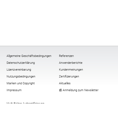
Allgemeine Geschäftsbedingungen
Referenzen
Datenschutzerklärung
Anwenderberichte
Lizenzvereinbarung
Kundenmeinungen
Nutzungsbedingungen
Zertifizierungen
Marken und Copyright
Aktuelles
Impressum
📰 Anmeldung zum Newsletter
Multi-Faktor-Authentifizierung
Verschlüsselung
All-In-One-Compliance-Paket