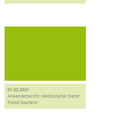
Für die Sicherheit aller
Personendaten gegenüber
unbefugtem Zugriff Dritter nutzt das
Landespolizeipräsidium in
Saarbrücken die
Verschlüsselungslösung HiCrypt™
von digitronic.
01.02.2021
Anwenderbericht: Medizinischer Dienst
Polizei Saarland