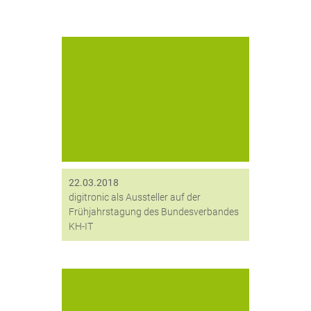
IT-Sicherheit (KRITIS), EU
Datenschutz-Grundverordnung (EU
DS-GVO) und eHealth Gesetz 2“ –
das waren die Themen der
Frühjahrstagung 2018 des
Bundesverbandes der Krankenhaus
IT-Leiterinnen/Leiter im Klinikum der
Universität München. digitronic®,
Mitglied...
22.03.2018
digitronic als Aussteller auf der
Frühjahrstagung des Bundesverbandes
KH-IT
Auf der diesjährigen it-sa, welche
vom 6. bis 8. Oktober in Nürnberg