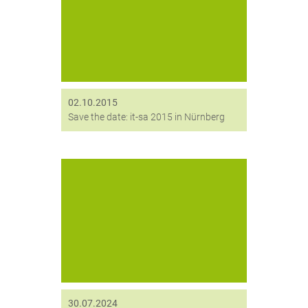
stattfindet, stellt
digitronic® HiCrypt™ 2.0 vor
digitronic® präsentiert sich dieses
Jahr am TeleTrusT-
Gemeinschaftstand in Halle 12,
Stand 744. Die diesjährige...
02.10.2015
Save the date: it-sa 2015 in Nürnberg
Der Juli brachte verschiedene
Ereignisse mit sich, wie neue
Mitarbeiter, Beauftragungen von
Großkunden und ein stärkeres
Engagement an der Universität
Chemnitz.
30.07.2024