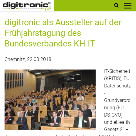
digitronic
digitronic als Aussteller auf der
Frühjahrstagung des
Bundesverbandes KH-IT
Chemnitz, 22.03.2018
IT-Sicherheit
(KRITIS), EU
Datenschutz
-
Grundverord
nung (EU
DS-GVO)
und eHealth
Gesetz 2“ –