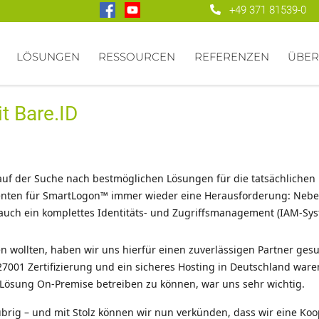
+49 371 81539-0
LÖSUNGEN
RESSOURCEN
REFERENZEN
ÜBER
t Bare.ID
uf der Suche nach bestmöglichen Lösungen für die tatsächlichen 
essenten für SmartLogon™ immer wieder eine Herausforderung: Ne
uch ein komplettes Identitäts- und Zugriffsmanagement (IAM-Sys
en wollten, haben wir uns hierfür einen zuverlässigen Partner ge
-27001 Zertifizierung und ein sicheres Hosting in Deutschland wa
e Lösung On-Premise betreiben zu können, war uns sehr wichtig.
übrig – und mit Stolz können wir nun verkünden, dass wir eine Ko