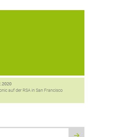
Pressemeldung: digitronic® gab heute
bekannt, dass der Hersteller von IT-
cherheitslösungen aus Deutschland seine
ue SmartToken-Lösung erstmals auf der
A-Konferenz in San Francisco vorstellen
wird. Mit diesem neuen SmartToken für
Secure Logon™...
2.2020
ronic auf der RSA in San Francisco