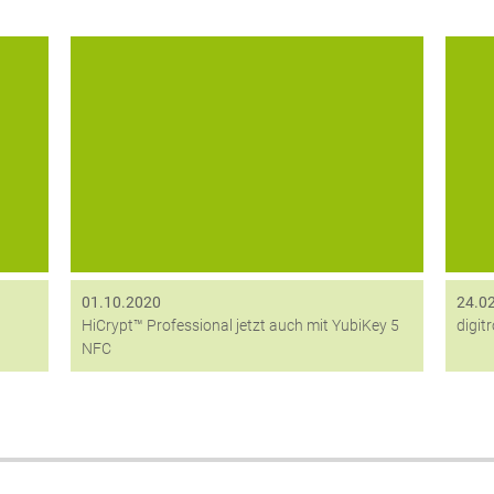
or
Die Sicherheitssoftware HiCrypt™
es
Professional schließt vertrauliche digitale
n
Daten – wie Projekt- oder personenbezogene
Si
Daten – sicher in einem virtuellen Tresor ein.
ne
Nur der Besitzer des „Schlüssels“ kann
RS
ter
bestimmen, wer worauf...
01.10.2020
24.0
HiCrypt™ Professional jetzt auch mit YubiKey 5
digit
NFC