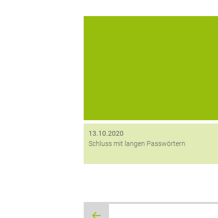
In vielen Unternehmen bereits Alltag: V
allem in virtuellen Umgebungen gehört 
meist dazu, sich auf unterschiedliche
Maschinen mit unterschiedlichen
Benutzerdaten anzumelden. Mal ein
Gruppen-Account hier, ein personalisier
Zugang dort...
13.10.2020
Schluss mit langen Passwörtern
Beitragsnavigation