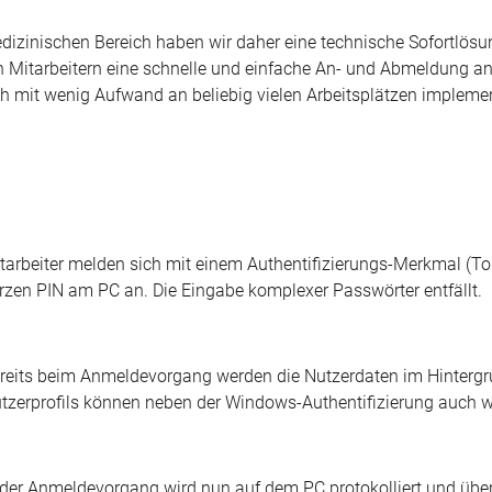
inischen Bereich haben wir daher eine technische Sofortlösung
n Mitarbeitern eine schnelle und einfache An- und Abmeldung an
ch mit wenig Aufwand an beliebig vielen Arbeitsplätzen implemen
tarbeiter melden sich mit einem Authentifizierungs-Merkmal (Tok
rzen PIN am PC an. Die Eingabe komplexer Passwörter entfällt.
reits beim Anmeldevorgang werden die Nutzerdaten im Hintergr
tzerprofils können neben der Windows-Authentifizierung auch 
der Anmeldevorgang wird nun auf dem PC protokolliert und übe