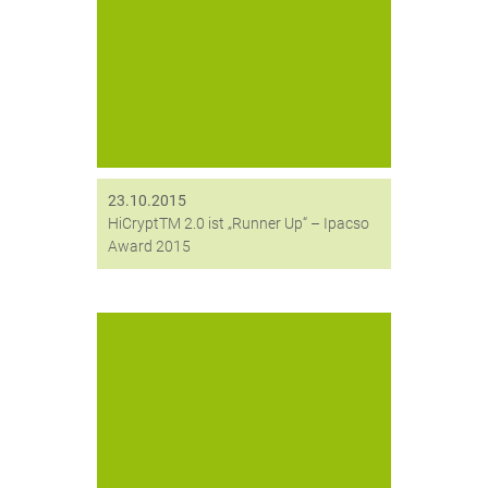
EU-Gemeinschaftsprojekt IPACSO
zeichnet TeleTrusT Mitglied
digitronic® mit HiCrypt™ 2.0 als
„Runner Up“ aus Am gestrigen Abend
hat das EU-Gemeinschaftsprojekt
IPACSO (Innovation Framework for
Privacy and Cyber Security Market
Opportunities) IT-Sicherheits-
Unternehmen und...
23.10.2015
HiCryptTM 2.0 ist „Runner Up“ – Ipacso
Award 2015
Ab sofort wird HiCrypt™ in zwei
verschiedenen Versionen angeboten:
HiCrypt™ 2.0 *Standard Version /
199 € pro Lizenz HiCrypt™ 2.0 *mit
Token Unterstützung / 249 € pro
Lizenz Das neue HiCrypt™ 2.0 bietet...