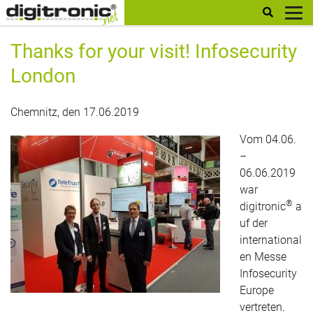
digitronic
Thanks for your visit! Infosecurity
London
Chemnitz, den 17.06.2019
Vom 04.06.
–
06.06.2019
war
®
digitronic
a
uf der
international
en Messe
Infosecurity
Europe
vertreten.