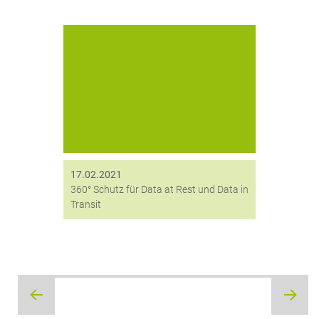
Cryptshare und digitronic geben
Partnerschaft bekannt und
ermöglichen mit ihren IT-
Sicherheitslösungen 360° Schutz für
Data at Rest und Data in Transit
17.02.2021
360° Schutz für Data at Rest und Data in
Transit
Beitragsnavigation