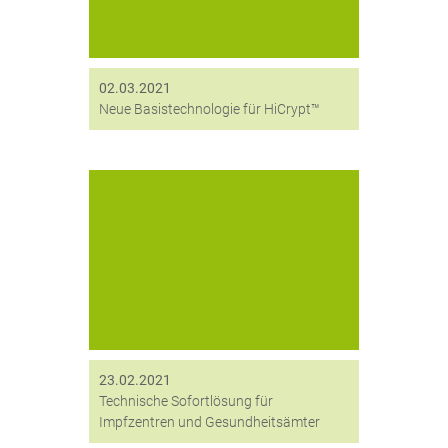
Daten einsehen kann. Mit dem neuen
Release vom 29....
02.03.2021
Neue Basistechnologie für HiCrypt™
Impfzentren stehen derzeit vor
vielfältigen Herausforderungen. Wir
unterstützen, damit die IT-Sicherheit
gegeben ist. Auch, wenn es schnell
gehen muss.
23.02.2021
Technische Sofortlösung für
Impfzentren und Gesundheitsämter