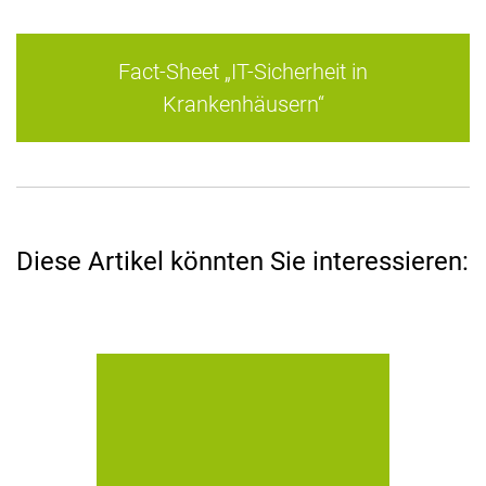
Fact-Sheet „IT-Sicherheit in
Krankenhäusern“
Diese Artikel könnten Sie interessieren:
HiCrypt™ verschlüsselt Daten auf
Netzlaufwerken und stellt sicher,
dass nur der Personenkreis, der im
Besitz des entsprechenden
Schlüssels ist, die vertraulichen